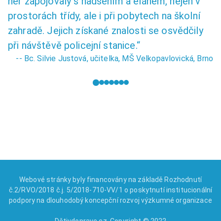
her zapojovaly s nadšením a elánem, nejen v
prostorách třídy, ale i při pobytech na školní
zahradě. Jejich získané znalosti se osvědčily
při návštěvě policejní stanice.“
-- Bc. Silvie Justová, učitelka, MŠ Velkopavlovická, Brno
Webové stránky byly financovány na základě Rozhodnutí
č.2/RVO/2018 č.j. 5/2018-710-VV/1 o poskytnutí institucionální
podpory na dlouhodobý koncepční rozvoj výzkumné organizace
Dětivdoprave.cz, Copyright © 2022