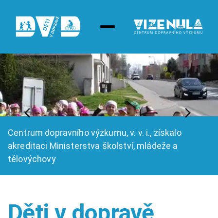
Akreditované semináře 2023
Mateřská škola
Základní škola
Střední škola
Rodič
Centrum dopravního výzkumu, v. v. i., získalo
Kontakt
akreditaci Ministerstva školství, mládeže a
tělovýchovy
Děti v dopravě